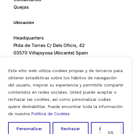
Quejas
Ubicación
Headquarters
Ptda de Torres C/ Dels Oficis, 42
03570 Villajoyosa (Alicante) Spain
Este sitio web utiliza cookies propias y de terceros para
obtener estadísticas sobre los hábitos de navegación
© 2026 Europ Foods. All rights reserved.
del usuario, mejorar su experiencia y permitirle compartir
contenidos en redes sociales. Usted puede aceptar o
rechazar las cookies, así como personalizar cuáles
quiere deshabilitar. Puede encontrar toda la información
Aviso Legal
|
Política de Privacidad
|
Política de Cookies
de nuestra
Política de Cookies
Personalizar
Rechazar
Aceptar
ES