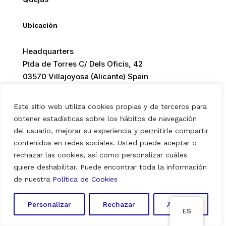
Ubicación
Headquarters
Ptda de Torres C/ Dels Oficis, 42
03570 Villajoyosa (Alicante) Spain
Este sitio web utiliza cookies propias y de terceros para
obtener estadísticas sobre los hábitos de navegación
© 2026 Europ Foods. All rights reserved.
del usuario, mejorar su experiencia y permitirle compartir
contenidos en redes sociales. Usted puede aceptar o
rechazar las cookies, así como personalizar cuáles
quiere deshabilitar. Puede encontrar toda la información
Aviso Legal
|
Política de Privacidad
|
Política de Cookies
de nuestra
Política de Cookies
Personalizar
Rechazar
Aceptar
ES