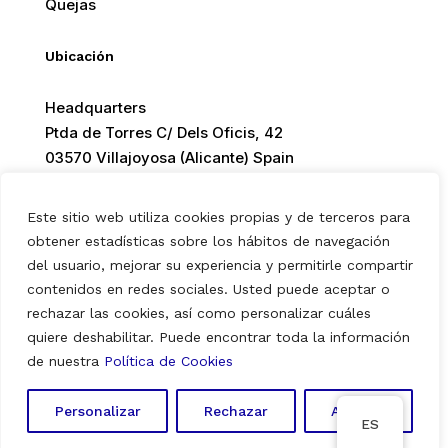
Quejas
Ubicación
Headquarters
Ptda de Torres C/ Dels Oficis, 42
03570 Villajoyosa (Alicante) Spain
Este sitio web utiliza cookies propias y de terceros para
obtener estadísticas sobre los hábitos de navegación
del usuario, mejorar su experiencia y permitirle compartir
© 2026 Europ Foods. All rights reserved.
contenidos en redes sociales. Usted puede aceptar o
rechazar las cookies, así como personalizar cuáles
quiere deshabilitar. Puede encontrar toda la información
Aviso Legal
|
Política de Privacidad
|
Política de Cookies
de nuestra
Política de Cookies
Personalizar
Rechazar
Aceptar
ES