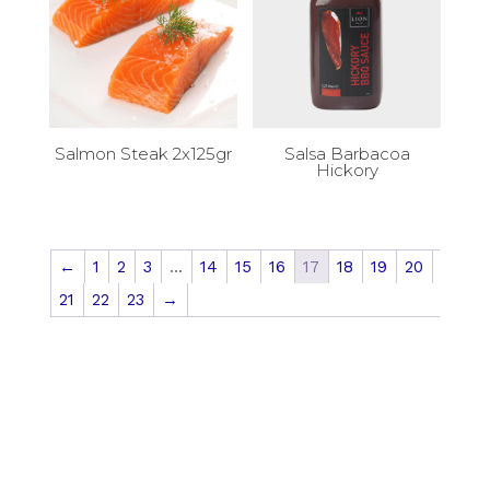
Salmon Steak 2x125gr
Salsa Barbacoa
Hickory
←
1
2
3
…
14
15
16
17
18
19
20
21
22
23
→