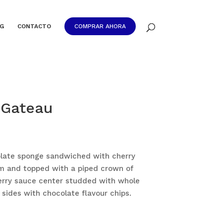
G
CONTACTO
COMPRAR AHORA
 Gateau
colate sponge sandwiched with cherry
m and topped with a piped crown of
erry sauce center studded with whole
 sides with chocolate flavour chips.