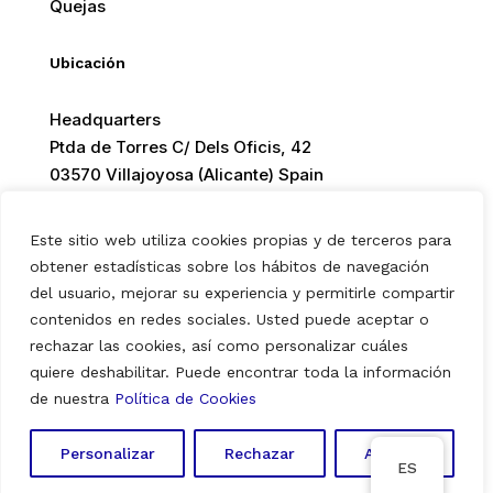
Quejas
Ubicación
Headquarters
Ptda de Torres C/ Dels Oficis, 42
03570 Villajoyosa (Alicante) Spain
Este sitio web utiliza cookies propias y de terceros para
obtener estadísticas sobre los hábitos de navegación
del usuario, mejorar su experiencia y permitirle compartir
© 2026 Europ Foods. All rights reserved.
contenidos en redes sociales. Usted puede aceptar o
rechazar las cookies, así como personalizar cuáles
quiere deshabilitar. Puede encontrar toda la información
Aviso Legal
|
Política de Privacidad
|
Política de Cookies
de nuestra
Política de Cookies
Personalizar
Rechazar
Aceptar
ES