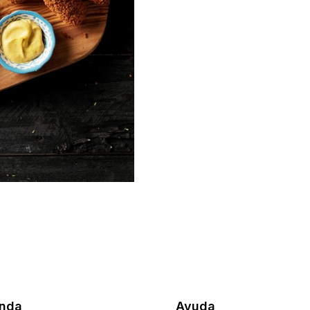
enda
Ayuda