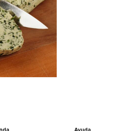
enda
Ayuda