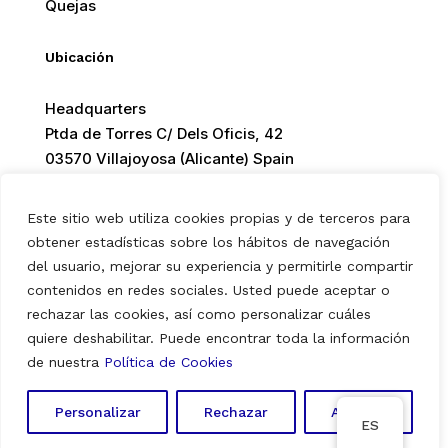
Quejas
Ubicación
Headquarters
Ptda de Torres C/ Dels Oficis, 42
03570 Villajoyosa (Alicante) Spain
Este sitio web utiliza cookies propias y de terceros para
obtener estadísticas sobre los hábitos de navegación
del usuario, mejorar su experiencia y permitirle compartir
© 2026 Europ Foods. All rights reserved.
contenidos en redes sociales. Usted puede aceptar o
rechazar las cookies, así como personalizar cuáles
quiere deshabilitar. Puede encontrar toda la información
Aviso Legal
|
Política de Privacidad
|
Política de Cookies
de nuestra
Política de Cookies
Personalizar
Rechazar
Aceptar
ES