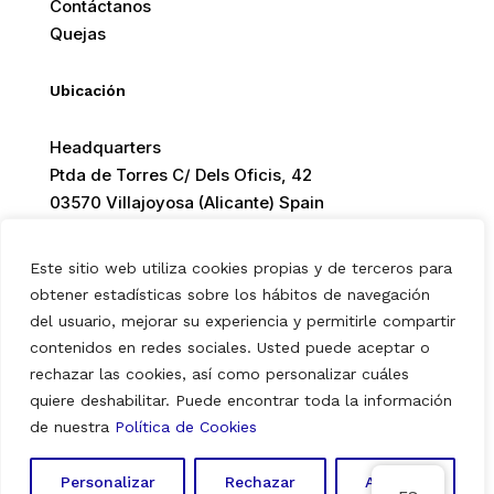
Contáctanos
Quejas
Ubicación
Headquarters
Ptda de Torres C/ Dels Oficis, 42
03570 Villajoyosa (Alicante) Spain
Este sitio web utiliza cookies propias y de terceros para
obtener estadísticas sobre los hábitos de navegación
del usuario, mejorar su experiencia y permitirle compartir
© 2026 Europ Foods. All rights reserved.
contenidos en redes sociales. Usted puede aceptar o
rechazar las cookies, así como personalizar cuáles
quiere deshabilitar. Puede encontrar toda la información
Aviso Legal
|
Política de Privacidad
|
Política de Cookies
de nuestra
Política de Cookies
Personalizar
Rechazar
Aceptar