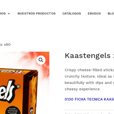
ROS
NUESTROS PRODUCTOS
CATÁLOGOS
ERUDUS
BLO
ls x60
Kaastengels
Crispy cheese-filled stick
crunchy texture. Ideal as 
beautifully with dips and 
cheesy experience
0130 FICHA TECNICA KAA