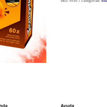
SKU:
0130
Categorías:
Sta
enda
Ayuda