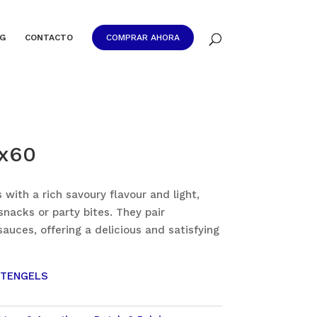
G
CONTACTO
COMPRAR AHORA
 x60
s with a rich savoury flavour and light,
snacks or party bites. They pair
sauces, offering a delicious and satisfying
STENGELS