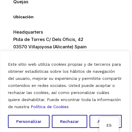
Quejas
Ubicación
Headquarters
Ptda de Torres C/ Dels Oficis, 42
03570 Villajoyosa (Alicante) Spain
Este sitio web utiliza cookies propias y de terceros para
obtener estadísticas sobre los hábitos de navegación
del usuario, mejorar su experiencia y permitirle compartir
© 2026 Europ Foods. All rights reserved.
contenidos en redes sociales. Usted puede aceptar o
rechazar las cookies, así como personalizar cuáles
quiere deshabilitar. Puede encontrar toda la información
Aviso Legal
|
Política de Privacidad
|
Política de Cookies
de nuestra
Política de Cookies
Personalizar
Rechazar
Aceptar
ES