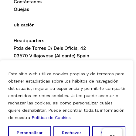
Contáctanos
Quejas
Ubicación
Headquarters
Ptda de Torres C/ Dels Oficis, 42
03570 Villajoyosa (Alicante) Spain
Este sitio web utiliza cookies propias y de terceros para
obtener estadísticas sobre los hábitos de navegación
del usuario, mejorar su experiencia y permitirle compartir
© 2026 Europ Foods. All rights reserved.
contenidos en redes sociales. Usted puede aceptar o
rechazar las cookies, así como personalizar cuáles
quiere deshabilitar. Puede encontrar toda la información
Aviso Legal
|
Política de Privacidad
|
Política de Cookies
de nuestra
Política de Cookies
Personalizar
Rechazar
Aceptar