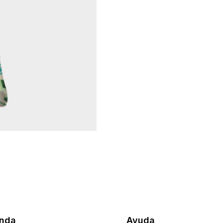
enda
Ayuda