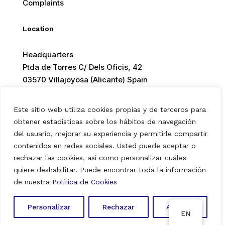
Complaints
Location
Headquarters
Ptda de Torres C/ Dels Oficis, 42
03570 Villajoyosa (Alicante) Spain
Este sitio web utiliza cookies propias y de terceros para
obtener estadísticas sobre los hábitos de navegación
del usuario, mejorar su experiencia y permitirle compartir
© 2026 Europ Foods. All rights reserved.
contenidos en redes sociales. Usted puede aceptar o
rechazar las cookies, así como personalizar cuáles
quiere deshabilitar. Puede encontrar toda la información
Aviso Legal
|
Política de Privacidad
|
Política de Cookies
de nuestra
Política de Cookies
Personalizar
Rechazar
Aceptar
EN