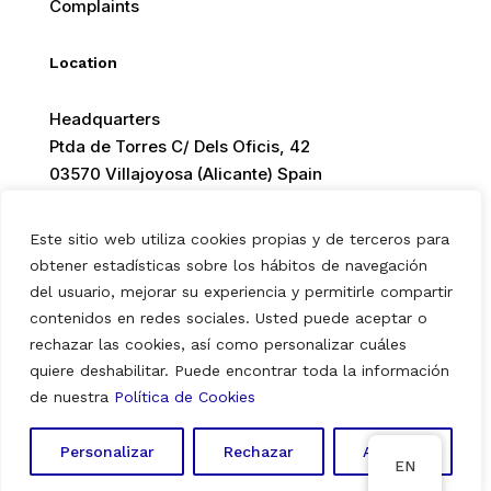
Complaints
Location
Headquarters
Ptda de Torres C/ Dels Oficis, 42
03570 Villajoyosa (Alicante) Spain
Este sitio web utiliza cookies propias y de terceros para
obtener estadísticas sobre los hábitos de navegación
del usuario, mejorar su experiencia y permitirle compartir
© 2026 Europ Foods. All rights reserved.
contenidos en redes sociales. Usted puede aceptar o
rechazar las cookies, así como personalizar cuáles
quiere deshabilitar. Puede encontrar toda la información
Aviso Legal
|
Política de Privacidad
|
Política de Cookies
de nuestra
Política de Cookies
Personalizar
Rechazar
Aceptar
EN