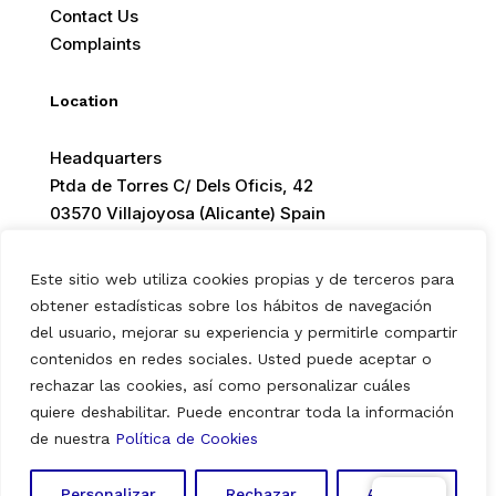
Contact Us
Complaints
Location
Headquarters
Ptda de Torres C/ Dels Oficis, 42
03570 Villajoyosa (Alicante) Spain
Este sitio web utiliza cookies propias y de terceros para
obtener estadísticas sobre los hábitos de navegación
del usuario, mejorar su experiencia y permitirle compartir
© 2026 Europ Foods. All rights reserved.
contenidos en redes sociales. Usted puede aceptar o
rechazar las cookies, así como personalizar cuáles
quiere deshabilitar. Puede encontrar toda la información
Aviso Legal
|
Política de Privacidad
|
Política de Cookies
de nuestra
Política de Cookies
Personalizar
Rechazar
Aceptar