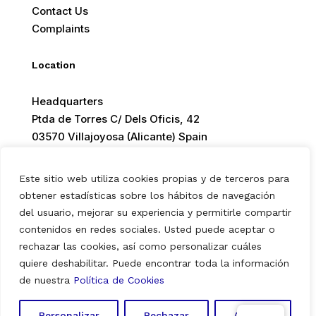
Contact Us
Complaints
Location
Headquarters
Ptda de Torres C/ Dels Oficis, 42
03570 Villajoyosa (Alicante) Spain
Este sitio web utiliza cookies propias y de terceros para
obtener estadísticas sobre los hábitos de navegación
del usuario, mejorar su experiencia y permitirle compartir
© 2026 Europ Foods. All rights reserved.
contenidos en redes sociales. Usted puede aceptar o
rechazar las cookies, así como personalizar cuáles
quiere deshabilitar. Puede encontrar toda la información
Aviso Legal
|
Política de Privacidad
|
Política de Cookies
de nuestra
Política de Cookies
Personalizar
Rechazar
Aceptar