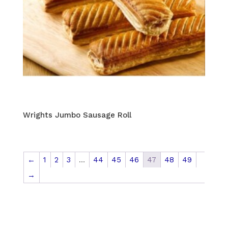
Wrights Jumbo Sausage Roll
←
1
2
3
…
44
45
46
47
48
49
→