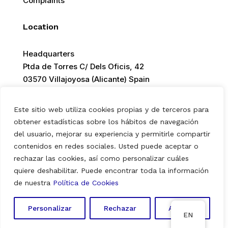
Complaints
Location
Headquarters
Ptda de Torres C/ Dels Oficis, 42
03570 Villajoyosa (Alicante) Spain
Este sitio web utiliza cookies propias y de terceros para
obtener estadísticas sobre los hábitos de navegación
del usuario, mejorar su experiencia y permitirle compartir
© 2026 Europ Foods. All rights reserved.
contenidos en redes sociales. Usted puede aceptar o
rechazar las cookies, así como personalizar cuáles
quiere deshabilitar. Puede encontrar toda la información
Aviso Legal
|
Política de Privacidad
|
Política de Cookies
de nuestra
Política de Cookies
Personalizar
Rechazar
Aceptar
EN