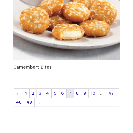
Camembert Bites
←
1
2
3
4
5
6
7
8
9
10
…
47
48
49
→