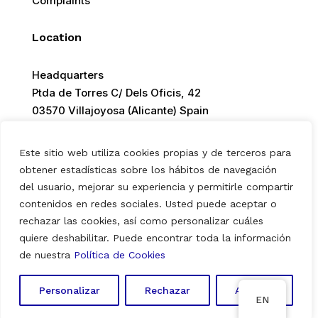
Complaints
Location
Headquarters
Ptda de Torres C/ Dels Oficis, 42
03570 Villajoyosa (Alicante) Spain
Este sitio web utiliza cookies propias y de terceros para
obtener estadísticas sobre los hábitos de navegación
del usuario, mejorar su experiencia y permitirle compartir
© 2026 Europ Foods. All rights reserved.
contenidos en redes sociales. Usted puede aceptar o
rechazar las cookies, así como personalizar cuáles
quiere deshabilitar. Puede encontrar toda la información
Aviso Legal
|
Política de Privacidad
|
Política de Cookies
de nuestra
Política de Cookies
Personalizar
Rechazar
Aceptar
EN