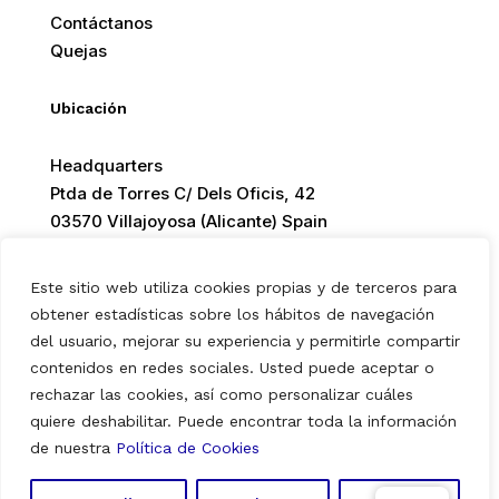
Contáctanos
Quejas
Ubicación
Headquarters
Ptda de Torres C/ Dels Oficis, 42
03570 Villajoyosa (Alicante) Spain
Este sitio web utiliza cookies propias y de terceros para
obtener estadísticas sobre los hábitos de navegación
del usuario, mejorar su experiencia y permitirle compartir
© 2026 Europ Foods. All rights reserved.
contenidos en redes sociales. Usted puede aceptar o
rechazar las cookies, así como personalizar cuáles
quiere deshabilitar. Puede encontrar toda la información
Aviso Legal
|
Política de Privacidad
|
Política de Cookies
de nuestra
Política de Cookies